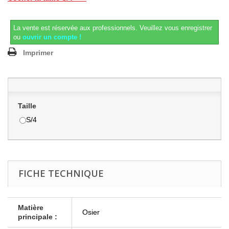
La vente est réservée aux professionnels.
Veuillez vous enregistrer
ou
ouvrir un compte !
Imprimer
Taille
S/4
FICHE TECHNIQUE
Matière
Osier
principale :