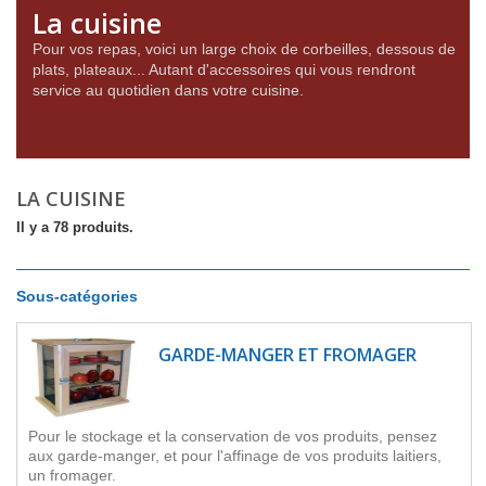
La cuisine
Pour vos repas, voici un large choix de corbeilles, dessous de
plats, plateaux... Autant d'accessoires qui vous rendront
service au quotidien dans votre cuisine.
LA CUISINE
Il y a 78 produits.
Sous-catégories
GARDE-MANGER ET FROMAGER
Pour le stockage et la conservation de vos produits, pensez
aux garde-manger, et pour l'affinage de vos produits laitiers,
un fromager.