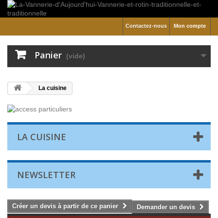
Contactez-nous
Mon compte
Panier
(vide)
La cuisine
LA CUISINE
NEWSLETTER
Créer un devis à partir de ce panier
Demander un devis