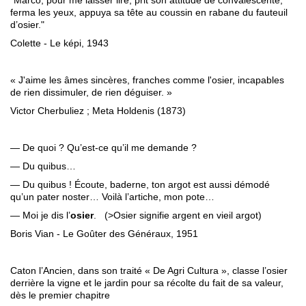
ferma les yeux, appuya sa tête au coussin en rabane du fauteuil
d’osier."
Colette - Le képi, 1943
« J'aime les âmes sincères, franches comme l'osier, incapables
de rien dissimuler, de rien déguiser. »
Victor Cherbuliez ; Meta Holdenis (1873)
— De quoi ? Qu’est-ce qu’il me demande ?
— Du quibus…
— Du quibus ! Écoute, baderne, ton argot est aussi démodé
qu’un pater noster… Voilà l’artiche, mon pote…
— Moi je dis l’
osier
. (>Osier signifie argent en vieil argot)
Boris Vian - Le Goûter des Généraux, 1951
Caton l’Ancien, dans son traité « De Agri Cultura », classe l’osier
derrière la vigne et le jardin pour sa récolte du fait de sa valeur,
dès le premier chapitre