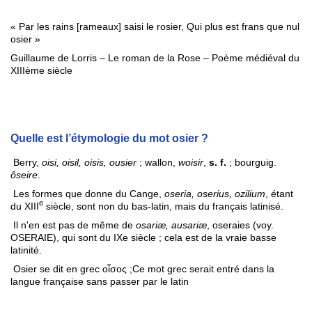
« Par les rains [rameaux] saisi le rosier, Qui plus est frans que nul
osier »
Guillaume de Lorris – Le roman de la Rose – Poème médiéval du
XIIIème siècle
Quelle est l’étymologie du mot osier ?
Berry,
oisi, oisil, oisis, ousier
; wallon,
woisir
,
s. f.
; bourguig.
ôseire
.
Les formes que donne du Cange,
oseria, oserius, ozilium
, étant
e
du XIII
siècle, sont non du bas-latin, mais du français latinisé.
Il n'en est pas de même de
osariæ, ausariæ
, oseraies (voy.
OSERAIE), qui sont du IXe siècle ; cela est de la vraie basse
latinité.
Osier se dit en grec οἶσος ;Ce mot grec serait entré dans la
langue française sans passer par le latin