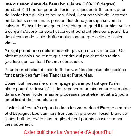
une
cuisson dans de l’eau bouillante
(100-110 degrés)
pendant 2-3 heures pour de l’osier vert jusque 5-6 heures pour
de l’osier brut plusieurs heures. Ainsi, il est possible de l’écorcer
en toutes saisons, mais pendant les deux jours qui suivent la
cuisson. S’ensuit le pelage et le séchage auquel il faut bien veiller
à ce qu’il s’opère au soleil et au vent pendant plusieurs jours. La
dessiccation de l’osier buff est plus longue que celle de l’osier
blanc.
Ainsi, il prend une couleur noisette plus ou moins nuancée. On
obtient parfois une teinte gris cendré qui provient des tanins
(acides) que contient l’écorce des saules.
Pour la production d’osier buff, les variétés les plus plébiscitées
font partie des familles Tiandras et Purpuréas.
L’osier buff nécessite un trempage plus important que l’osier
blanc pour être travaillé. Il doit reposer au minimum une semaine
dans de l’eau froide, mais le processus peut être réduit à 2 jours
en utilisant de l’eau chaude.
L’osier buff est très répandu dans les vanneries d’Europe centrale
et d’Espagne. Les vanniers français lui préfèrent l’osier blanc car
l’osier buff se révèle plus fragile et peut parfois casser sur son
tiers supérieur.
Osier buff chez La Vannerie d'Aujourd'hui