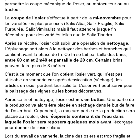
permettre la coupe mécanique de l’osier, au motoculteur ou au
tracteur.
La
coupe de l’osier
s’effectue à partir de la
mi-novembre
pour
les variétés les plus précoces (Salix Alba, Salix Fragilis, Salix
Purpuréa, Salix Viminalis) mais il faut attendre jusque fin
décembre pour des variétés telles que le Salix Tiandra.
Après sa récolte, l’osier doit subir une opération de
nettoyage
.
L’épluchage sert alors à le nettoyer des herbes et branches qu’il
contient avant la phase de tri. Ce tri se fait par taille des brins,
entre 60 cm et 2m40 et par taille de 20 cm
. Certains brins
peuvent faire plus de 3 mètres.
C’est à ce moment que l’on obtient l’osier vert, qui n’est pas
utilisable en vannerie car après dessiccation (séchage), les
articles en osier perdent leur solidité. L’osier vert peut servir pour
le palissage des vignes ou les bottes décoratives.
Après ce tri et nettoyage, l’osier est
mis en bottes
. Une partie de
la production va alors être placée en séchage dans le but de faire
de l’osier brut. Cependant, la majeure partie de la production sera
placée au routoir,
des récipients contenant de l’eau dans
laquelle l’osier sera reposera quelques mois
avant l’écorçage
pour donner de l’osier blanc.
Lors du travail de vannerie, la cime des osiers est trop fragile et