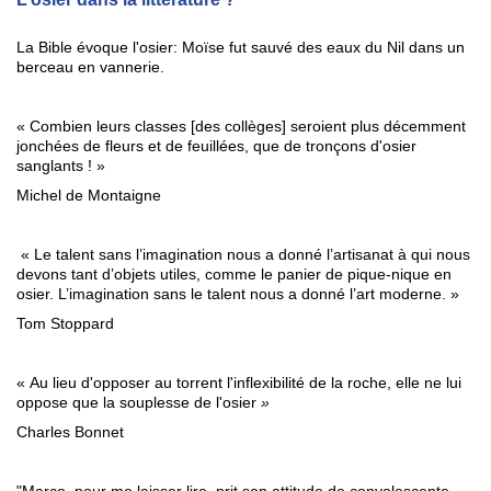
La Bible évoque l'osier: Moïse fut sauvé des eaux du Nil dans un
berceau en vannerie.
« Combien leurs classes [des collèges] seroient plus décemment
jonchées de fleurs et de feuillées, que de tronçons d'osier
sanglants ! »
Michel de Montaigne
« Le talent sans l’imagination nous a donné l’artisanat à qui nous
devons tant d’objets utiles, comme le panier de pique-nique en
osier. L’imagination sans le talent nous a donné l’art moderne. »
Tom Stoppard
« Au lieu d'opposer au torrent l'inflexibilité de la roche, elle ne lui
oppose que la souplesse de l'osier
»
Charles Bonnet
"Marco, pour me laisser lire, prit son attitude de convalescente,