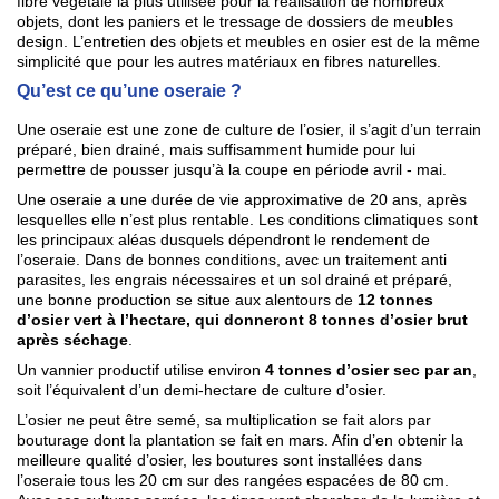
fibre végétale la plus utilisée pour la réalisation de nombreux
objets, dont les paniers et le tressage de dossiers de meubles
design.
L’entretien des objets et meubles en osier est de la même
simplicité que pour les autres matériaux en fibres naturelles.
Qu’est ce qu’une oseraie ?
Une oseraie est une zone de culture de l’osier, il s’agit d’un terrain
préparé, bien drainé, mais suffisamment humide pour lui
permettre de pousser jusqu’à la coupe en période avril - mai.
Une oseraie a une durée de vie approximative de 20 ans, après
lesquelles elle n’est plus rentable. Les conditions climatiques sont
les principaux aléas dusquels dépendront le rendement de
l’oseraie. Dans de bonnes conditions, avec un traitement anti
parasites, les engrais nécessaires et un sol drainé et préparé,
une bonne production se situe aux alentours de
12 tonnes
d’osier vert à l’hectare, qui donneront 8 tonnes d’osier brut
après séchage
.
Un vannier productif utilise environ
4 tonnes d’osier sec par an
,
soit l’équivalent d’un demi-hectare de culture d’osier.
L’osier ne peut être semé, sa multiplication se fait alors par
bouturage dont la plantation se fait en mars. Afin d’en obtenir la
meilleure qualité d’osier, les boutures sont installées dans
l’oseraie tous les 20 cm sur des rangées espacées de 80 cm.