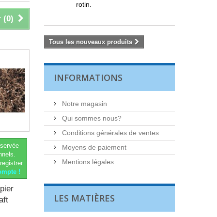
rotin.
 (
0
)
Tous les nouveaux produits
INFORMATIONS
Notre magasin
Qui sommes nous?
Conditions générales de ventes
éservée
Moyens de paiement
nnels.
Mentions légales
registrer
ompte !
pier
LES MATIÈRES
aft