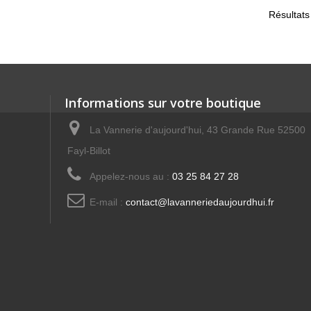
Résultats 
Informations sur votre boutique
La Vannerie d'aujourd'hui, 43 Grande Rue 52500
Fayl-Billot
Appelez-nous au :
03 25 84 27 28
E-mail :
contact@lavanneriedaujourdhui.fr