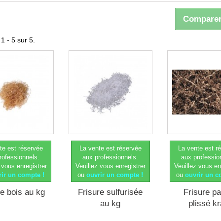
Comparer
1 - 5 sur 5.
te est réservée
La vente est réservée
La vente est r
rofessionnels.
aux professionnels.
aux professio
 vous enregistrer
Veuillez vous enregistrer
Veuillez vous en
rir un compte !
ou
ouvrir un compte !
ou
ouvrir un c
re bois au kg
Frisure sulfurisée
Frisure pa
au kg
plissé kr