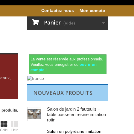
Contactez-nous
Mon compte
Panier
(vide)
La vente est réservée aux professionnels.
Veuillez vous enregistrer ou
ouvrir un
compte !
deaux,
NOUVEAUX PRODUITS
Salon de jardin 2 fauteuils +
5 produits.
table basse en résine imitation
rotin
Grille
Liste
Salon en polyrésine imitation