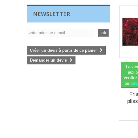
NEWSLETTER
ok
Créer un devis à partir de ce panier
Demander un devis
La ven
aux p
Veuillez
ou
ouv
Fri
plis