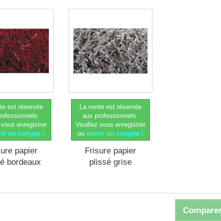
te est réservée
La vente est réservée
rofessionnels.
aux professionnels.
 vous enregistrer
Veuillez vous enregistrer
rir un compte !
ou
ouvrir un compte !
sure papier
Frisure papier
sé bordeaux
plissé grise
Comparer