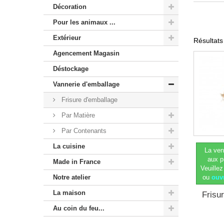
Décoration
Pour les animaux ...
Extérieur
Résultats 
Agencement Magasin
Déstockage
Vannerie d'emballage
Frisure d'emballage
Par Matière
Par Contenants
La cuisine
La ven
aux p
Made in France
Veuillez
ou
ouv
Notre atelier
La maison
Frisu
Au coin du feu...