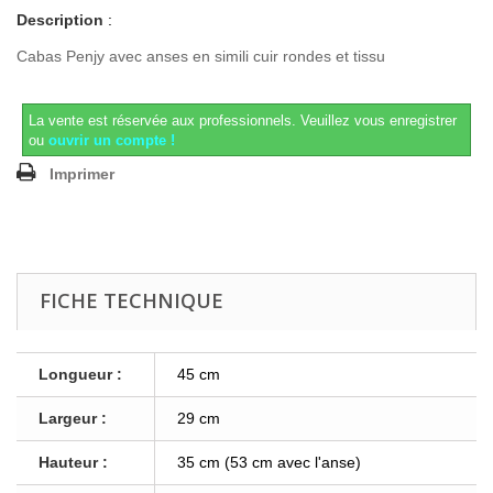
Description
:
Cabas Penjy avec anses en simili cuir rondes et tissu
La vente est réservée aux professionnels.
Veuillez vous enregistrer
ou
ouvrir un compte !
Imprimer
FICHE TECHNIQUE
Longueur :
45 cm
Largeur :
29 cm
Hauteur :
35 cm (53 cm avec l'anse)