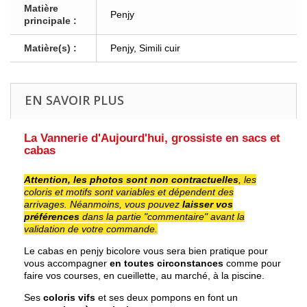
Matière
Penjy
principale :
Matière(s) :
Penjy, Simili cuir
EN SAVOIR PLUS
La Vannerie d'Aujourd'hui, grossiste en sacs et
cabas
Attention, les photos sont non contractuelles
, les
coloris et motifs sont variables et dépendent des
arrivages.
Néanmoins, vous pouvez
laisser vos
préférences
dans la partie "commentaire" avant la
validation de votre commande.
Le cabas en penjy bicolore vous sera bien pratique pour
vous accompagner
en toutes circonstances
comme pour
faire vos courses, en cueillette, au marché, à la piscine.
Ses
coloris vifs
et ses deux pompons en font un