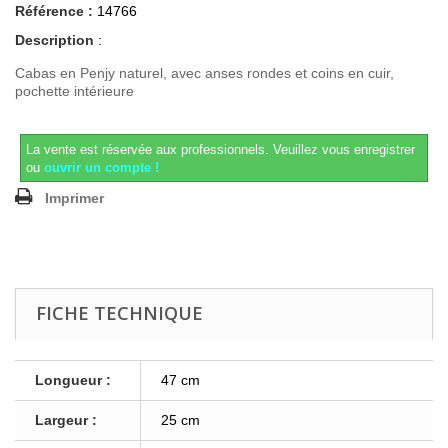
Référence :
14766
Description
:
Cabas en Penjy naturel, avec anses rondes et coins en cuir,
pochette intérieure
La vente est réservée aux professionnels.
Veuillez vous enregistrer
ou
ouvrir un compte !
Imprimer
FICHE TECHNIQUE
Longueur :
47 cm
Largeur :
25 cm