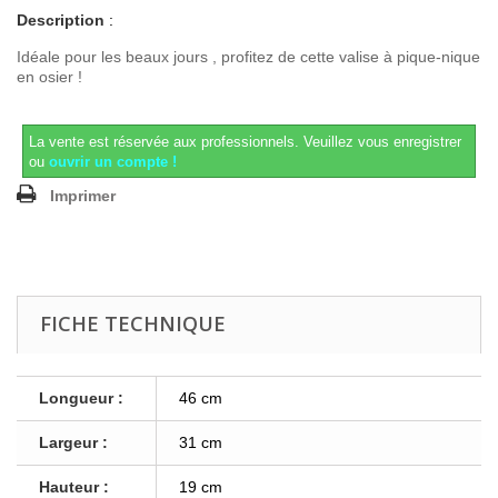
Description
:
Idéale pour les beaux jours , profitez de cette valise à pique-nique
en osier !
La vente est réservée aux professionnels.
Veuillez vous enregistrer
ou
ouvrir un compte !
Imprimer
FICHE TECHNIQUE
Longueur :
46 cm
Largeur :
31 cm
Hauteur :
19 cm