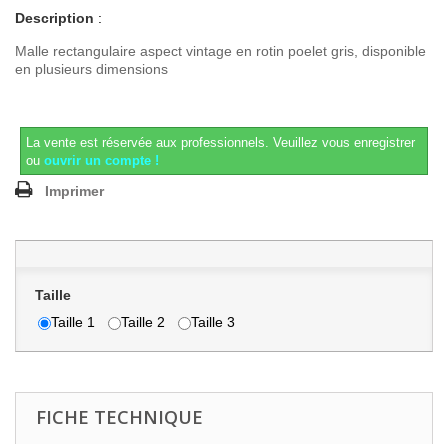
Description
:
Malle rectangulaire aspect vintage en rotin poelet gris, disponible
en plusieurs dimensions
La vente est réservée aux professionnels.
Veuillez vous enregistrer
ou
ouvrir un compte !
Imprimer
Taille
Taille 1
Taille 2
Taille 3
FICHE TECHNIQUE